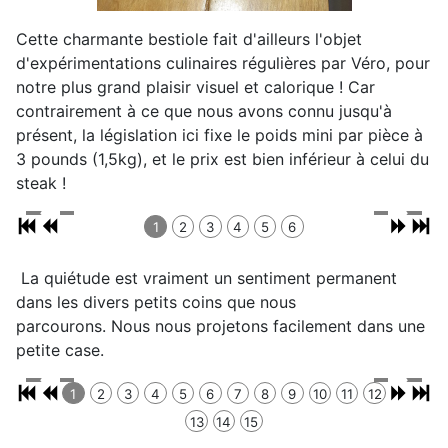
Cette charmante bestiole fait d'ailleurs l'objet
d'expérimentations culinaires régulières par Véro, pour
notre plus grand plaisir visuel et calorique ! Car
contrairement à ce que nous avons connu jusqu'à
présent, la législation ici fixe le poids mini par pièce à
3 pounds (1,5kg), et le prix est bien inférieur à celui du
steak !
1
2
3
4
5
6
La quiétude est vraiment un sentiment permanent
dans les divers petits coins que nous
parcourons. Nous nous projetons facilement dans une
petite case.
1
2
3
4
5
6
7
8
9
10
11
12
13
14
15