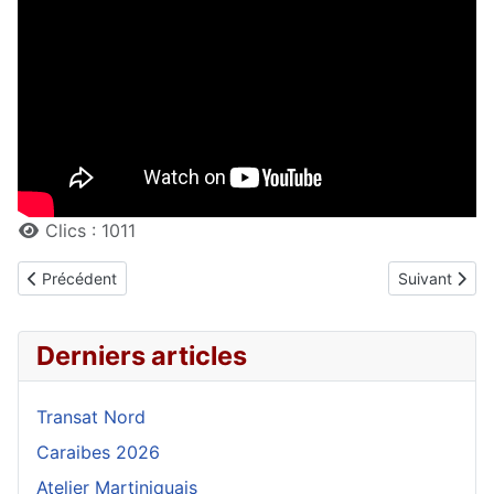
Détails
Clics : 1011
Article précédent : Voyage aérien
Article suiva
Précédent
Suivant
Derniers articles
Transat Nord
Caraibes 2026
Atelier Martiniquais