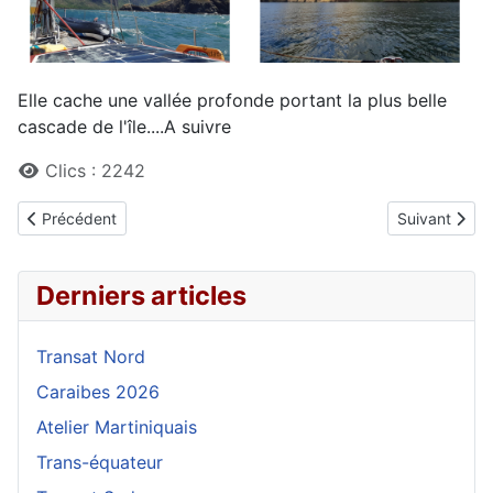
Elle cache une vallée profonde portant la plus belle
cascade de l'île....A suivre
Détails
Clics : 2242
Article précédent : Nuku Hiva
Article suivan
Précédent
Suivant
Derniers articles
Transat Nord
Caraibes 2026
Atelier Martiniquais
Trans-équateur